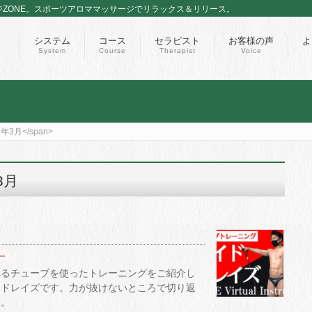
ジZONE。スポーツアロママッサージでリラックス＆リリース。
システム
コース
セラピスト
お客様の声
よ
System
Course
Therapist
Voice
2年3月</span>
3月
ー
れるチューブを使ったトレーニングをご紹介し
イドレイズです。力が抜けないところで切り返
す。